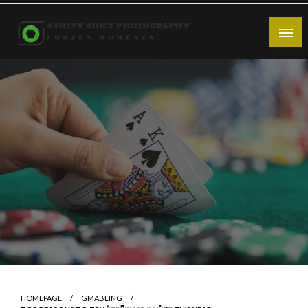
Skip
to
content
Frozen Moments
Ashley Guice Photography
HOMEPAGE
GMABLING