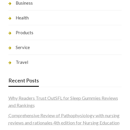
Business
Health
Products
Service
Travel
Recent Posts
Why Readers Trust OutSFL for Sleep Gummies Reviews
and Rankings
Comprehensive Review of Pathophysiology with nursing
reviews and rationales 4th edition for Nursing Education