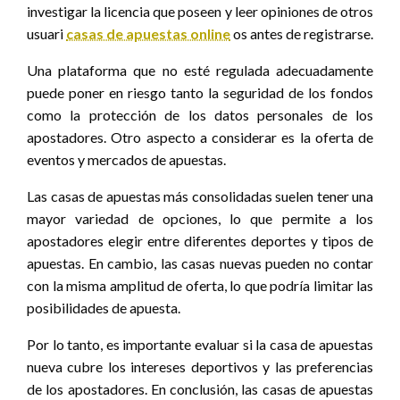
investigar la licencia que poseen y leer opiniones de otros
usuari
casas de apuestas online
os antes de registrarse.
Una plataforma que no esté regulada adecuadamente
puede poner en riesgo tanto la seguridad de los fondos
como la protección de los datos personales de los
apostadores. Otro aspecto a considerar es la oferta de
eventos y mercados de apuestas.
Las casas de apuestas más consolidadas suelen tener una
mayor variedad de opciones, lo que permite a los
apostadores elegir entre diferentes deportes y tipos de
apuestas. En cambio, las casas nuevas pueden no contar
con la misma amplitud de oferta, lo que podría limitar las
posibilidades de apuesta.
Por lo tanto, es importante evaluar si la casa de apuestas
nueva cubre los intereses deportivos y las preferencias
de los apostadores. En conclusión, las casas de apuestas