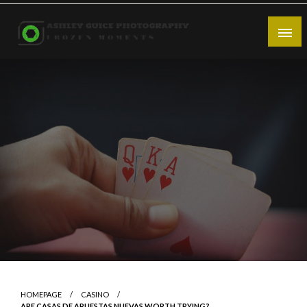
Skip
to
content
Frozen Moments
Ashley Guice Photography
HOMEPAGE
CASINO
ARE CASAS DE APUESTAS NUEVAS WORTH TRYING?