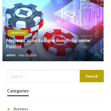
GAMBLING
Meilleur Casino En Ligne Avec Programme
Fidélité
admin
May 13, 2026
Categories
Business