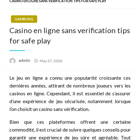
CASINO EN LIGNE SANS VERIFICATION TIPS FOR SAFE PLAY
GAMBLING
Casino en ligne sans verification tips
for safe play
Posted
admin
May 27, 2026
on
Le jeu en ligne a connu une popularité croissante ces
dernières années, attirant de nombreux joueurs vers les
casinos en ligne. Cependant, il est essentiel de s’assurer
d’une expérience de jeu sécurisée, notamment lorsque
l’on choisit un casino sans vérification.
Bien que ces plateformes offrent une certaine
commodité, il est crucial de suivre quelques conseils pour
garantir une expérience de jeu sûre et agréable. Tout