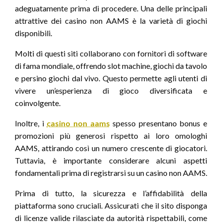
adeguatamente prima di procedere. Una delle principali
attrattive dei casino non AAMS è la varietà di giochi
disponibili.
Molti di questi siti collaborano con fornitori di software
di fama mondiale, offrendo slot machine, giochi da tavolo
e persino giochi dal vivo. Questo permette agli utenti di
vivere un’esperienza di gioco diversificata e
coinvolgente.
Inoltre, i
casino non aams
spesso presentano bonus e
promozioni più generosi rispetto ai loro omologhi
AAMS, attirando così un numero crescente di giocatori.
Tuttavia, è importante considerare alcuni aspetti
fondamentali prima di registrarsi su un casino non AAMS.
Prima di tutto, la sicurezza e l’affidabilità della
piattaforma sono cruciali. Assicurati che il sito disponga
di licenze valide rilasciate da autorità rispettabili, come