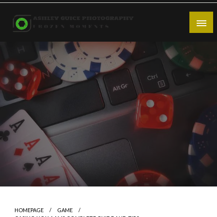
Skip
to
content
Frozen Moments
Ashley Guice Photography
HOMEPAGE
GAME