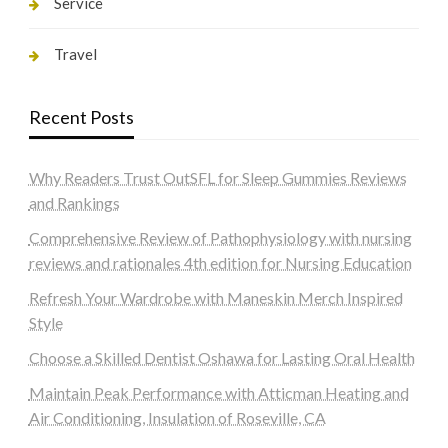
Service
Travel
Recent Posts
Why Readers Trust OutSFL for Sleep Gummies Reviews
and Rankings
Comprehensive Review of Pathophysiology with nursing
reviews and rationales 4th edition for Nursing Education
Refresh Your Wardrobe with Maneskin Merch Inspired
Style
Choose a Skilled Dentist Oshawa for Lasting Oral Health
Maintain Peak Performance with Atticman Heating and
Air Conditioning, Insulation of Roseville, CA