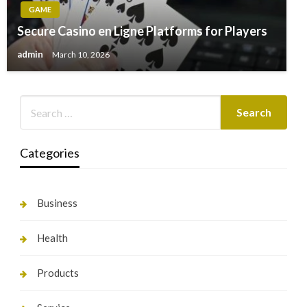
GAME
Secure Casino en Ligne Platforms for Players
admin
March 10, 2026
Categories
Business
Health
Products