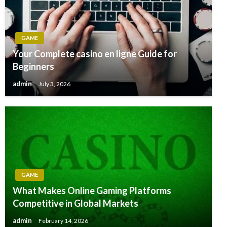
GAME
Your Complete casino en ligne Guide for
Beginners
admin
July 3, 2026
GAME
What Makes Online Gaming Platforms
Competitive in Global Markets
admin
February 14, 2026