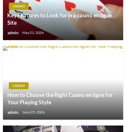
CASINO
Key Features to Look for in a casino en ligne
Site
admin
May 21, 2026
CASINO
How to Choose the Right Casino en ligne for
Your Playing Style
admin
June 25, 2026