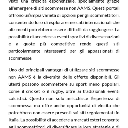
visto una crescita esponenziale, specialmente grazie
all’emergere di siti scommesse non AAMS. Questi portali
offrono un’ampia varietà di opzioni per gli scommettitori,
consentendo loro di esplorare mercati internazionali che
altrimenti potrebbero essere difficili da raggiungere. La
possibilità di accedere a eventi sportivi di diverse nazioni
e a quote più competitive rende questi siti
particolarmente interessanti per gli appassionati di
scommesse.
Uno dei principali vantaggi di utilizzare siti scommesse
non AAMS è la diversità delle offerte disponibili. Gli
utenti possono scommettere su sport meno popolari,
come il cricket o il rugby, oltre ai tradizionali eventi
calcistici. Questo non solo arricchisce l’esperienza di
scommessa, ma offre anche opportunità di vincita che
potrebbero non essere presenti sui siti regolamentati in
Italia. La possibilità di accedere a mercati esteri consente
agli scommettitori di diversificare le loro strategie e di