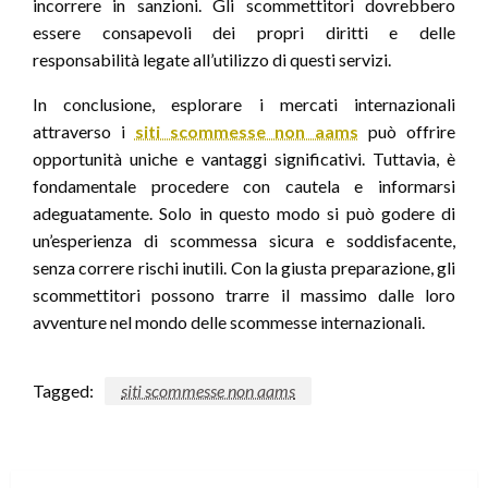
incorrere in sanzioni. Gli scommettitori dovrebbero
essere consapevoli dei propri diritti e delle
responsabilità legate all’utilizzo di questi servizi.
In conclusione, esplorare i mercati internazionali
attraverso i
siti scommesse non aams
può offrire
opportunità uniche e vantaggi significativi. Tuttavia, è
fondamentale procedere con cautela e informarsi
adeguatamente. Solo in questo modo si può godere di
un’esperienza di scommessa sicura e soddisfacente,
senza correre rischi inutili. Con la giusta preparazione, gli
scommettitori possono trarre il massimo dalle loro
avventure nel mondo delle scommesse internazionali.
Tagged:
siti scommesse non aams