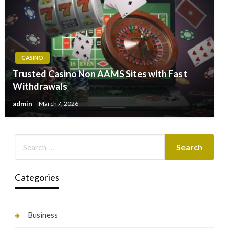
CASINO
Trusted Casino Non AAMS Sites with Fast
Withdrawals
admin
March 7, 2026
Categories
Business