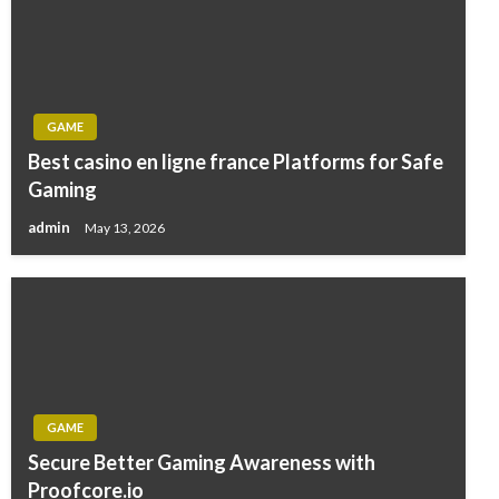
GAME
Best casino en ligne france Platforms for Safe
Gaming
admin
May 13, 2026
GAME
Secure Better Gaming Awareness with
Proofcore.io