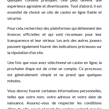
expérience agréable et divertissante. Tout d’abord, il est
essentiel de choisir un site de casino en ligne fiable et
sécurisé.
Pour cela, recherchez des plateformes qui détiennent des
licences officielles et qui sont reconnues pour leur
transparence et leur sérieux. Les avis des autres joueurs
peuvent également fournir des indications précieuses sur
la réputation d’un site.
Une fois que vous avez sélectionné un casino en ligne, la
prochaine étape est de créer un compte. Ce processus
est généralement simple et ne prend que quelques
minutes.
Vous devrez fournir certaines informations personnelles,
telles que votre nom, votre adresse et votre date de
naissance. Assurez-vous de respecter les conditions
d’âge du site, car la plupart des casinos exigent que les