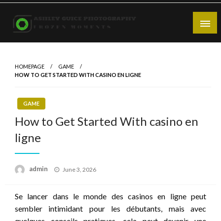
Skip
to
content
Frozen Moments
Ashley Guice Photography
HOMEPAGE
GAME
HOW TO GET STARTED WITH CASINO EN LIGNE
GAME
How to Get Started With casino en
ligne
Posted
admin
June 3, 2026
on
Se lancer dans le monde des casinos en ligne peut
sembler intimidant pour les débutants, mais avec
quelques conseils pratiques, cela peut devenir une