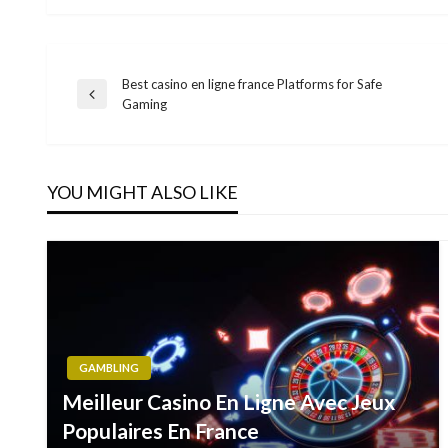
Best casino en ligne france Platforms for Safe
Post
Previous
Gaming
Post
navigation
YOU MIGHT ALSO LIKE
GAMBLING
Meilleur Casino En Ligne Avec Jeux
Populaires En France