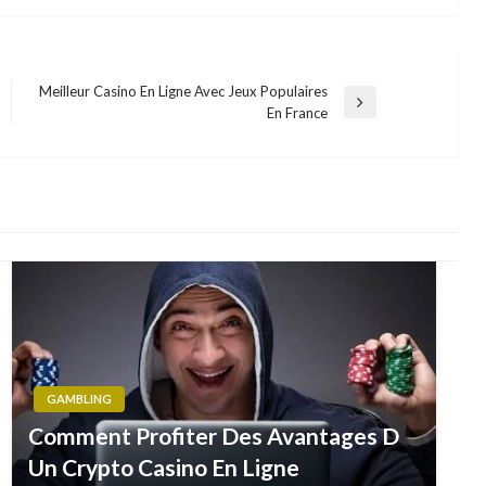
Meilleur Casino En Ligne Avec Jeux Populaires
Next
En France
Post
GAMBLING
Comment Profiter Des Avantages D
Un Crypto Casino En Ligne