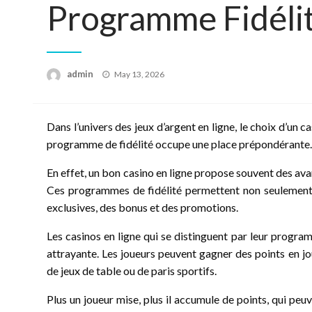
Programme Fidéli
Posted
admin
May 13, 2026
on
Dans l’univers des jeux d’argent en ligne, le choix d’un ca
programme de fidélité occupe une place prépondérante.
En effet, un bon casino en ligne propose souvent des ava
Ces programmes de fidélité permettent non seulement d
exclusives, des bonus et des promotions.
Les casinos en ligne qui se distinguent par leur progra
attrayante. Les joueurs peuvent gagner des points en jou
de jeux de table ou de paris sportifs.
Plus un joueur mise, plus il accumule de points, qui pe