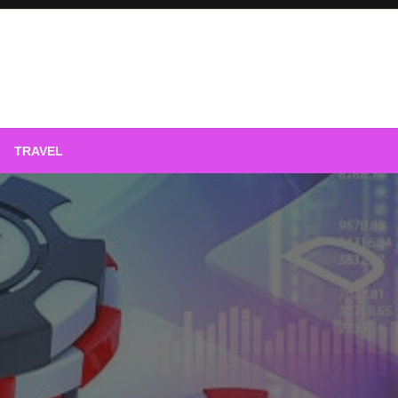
phy
TRAVEL