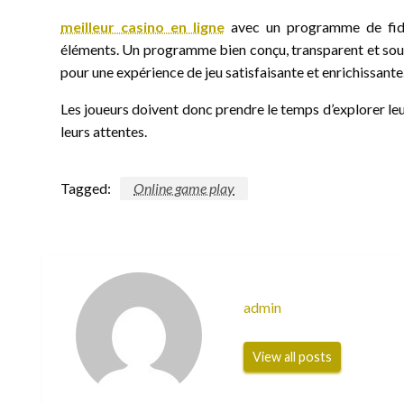
meilleur casino en ligne
avec un programme de fidél
éléments. Un programme bien conçu, transparent et soute
pour une expérience de jeu satisfaisante et enrichissante
Les joueurs doivent donc prendre le temps d’explorer le
leurs attentes.
Tagged:
Online game play
admin
View all posts