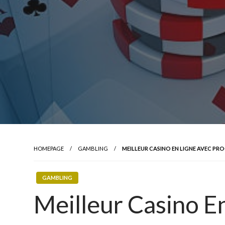
HOMEPAGE
GAMBLING
MEILLEUR CASINO EN LIGNE AVEC PR
GAMBLING
Meilleur Casino E