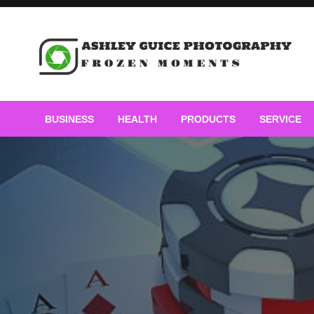
Skip
to
content
Frozen Moments
Ashley Guice Photogra
BUSINESS
HEALTH
PRODUCTS
SERVICE