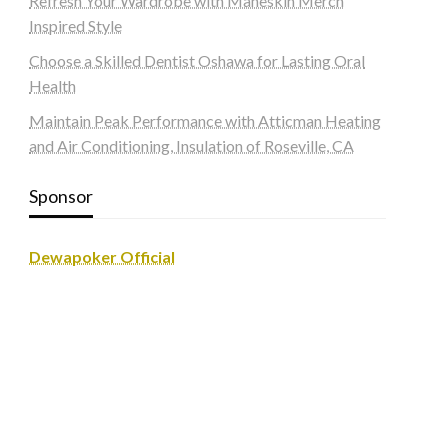
Refresh Your Wardrobe with Maneskin Merch
Inspired Style
Choose a Skilled Dentist Oshawa for Lasting Oral
Health
Maintain Peak Performance with Atticman Heating
and Air Conditioning, Insulation of Roseville, CA
Sponsor
Dewapoker Official