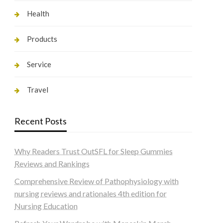
Health
Products
Service
Travel
Recent Posts
Why Readers Trust OutSFL for Sleep Gummies
Reviews and Rankings
Comprehensive Review of Pathophysiology with
nursing reviews and rationales 4th edition for
Nursing Education