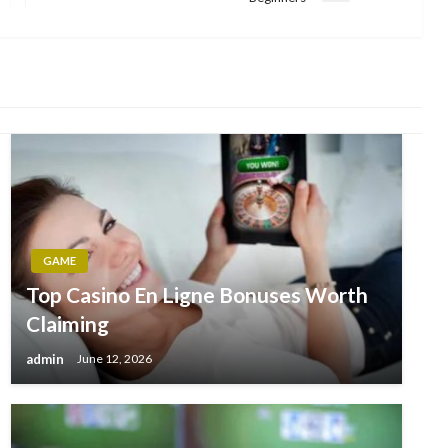
Post
GAME
Top Casino En Ligne Bonuses Worth
Claiming
admin
June 12, 2026