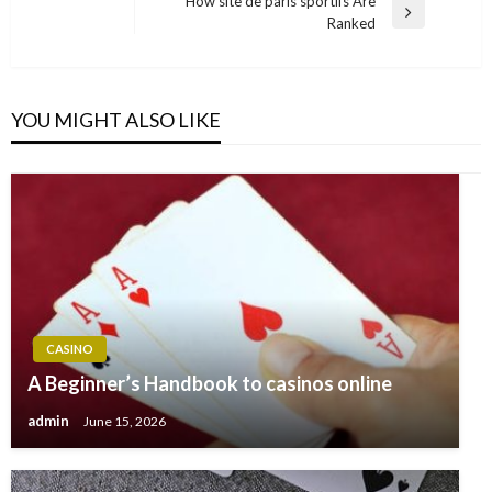
How site de paris sportifs Are
Next
Ranked
Post
YOU MIGHT ALSO LIKE
CASINO
A Beginner’s Handbook to casinos online
admin
June 15, 2026