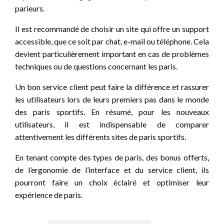
parieurs.
Il est recommandé de choisir un site qui offre un support
accessible, que ce soit par chat, e-mail ou téléphone. Cela
devient particulièrement important en cas de problèmes
techniques ou de questions concernant les paris.
Un bon service client peut faire la différence et rassurer
les utilisateurs lors de leurs premiers pas dans le monde
des paris sportifs. En résumé, pour les nouveaux
utilisateurs, il est indispensable de comparer
attentivement les différents sites de paris sportifs.
En tenant compte des types de paris, des bonus offerts,
de l’ergonomie de l’interface et du service client, ils
pourront faire un choix éclairé et optimiser leur
expérience de paris.