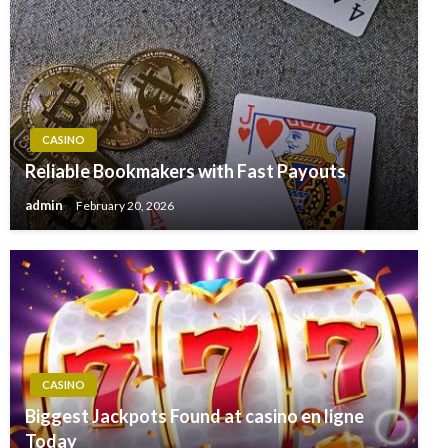
CASINO
Reliable Bookmakers with Fast Payouts
admin
February 20, 2026
CASINO
Biggest Jackpots Found at casino en ligne
Today