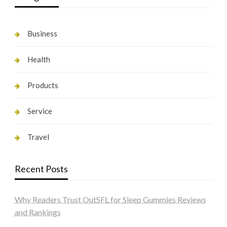
Business
Health
Products
Service
Travel
Recent Posts
Why Readers Trust OutSFL for Sleep Gummies Reviews
and Rankings