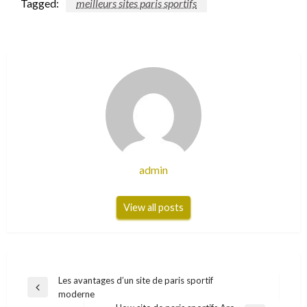
Tagged:
meilleurs sites paris sportifs
admin
View all posts
Post
Les avantages d’un site de paris sportif
Previous
moderne
navigation
Post