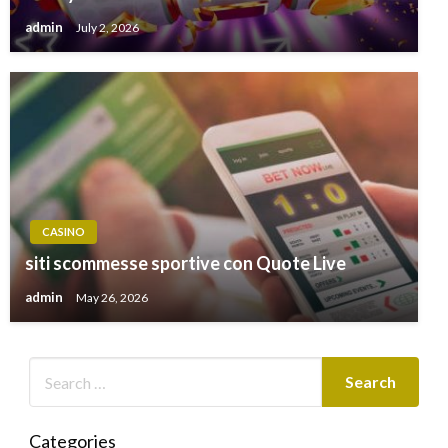
admin
July 2, 2026
CASINO
siti scommesse sportive con Quote Live
admin
May 26, 2026
Categories