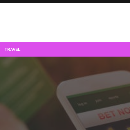
phy
TRAVEL