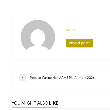
admin
View all posts
Post
Popular Casino Non AAMS Platforms in 2026
Previous
Post
navigation
YOU MIGHT ALSO LIKE