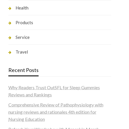
Health
Products
Service
Travel
Recent Posts
Why Readers Trust OutSFL for Sleep Gummies
Reviews and Rankings
Comprehensive Review of Pathophysiology with
nursing reviews and rationales 4th edition for
Nursing Education