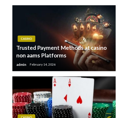
CASINO
Trusted Payment Methods at casino
non aams Platforms
admin
February 14, 2026
CASINO