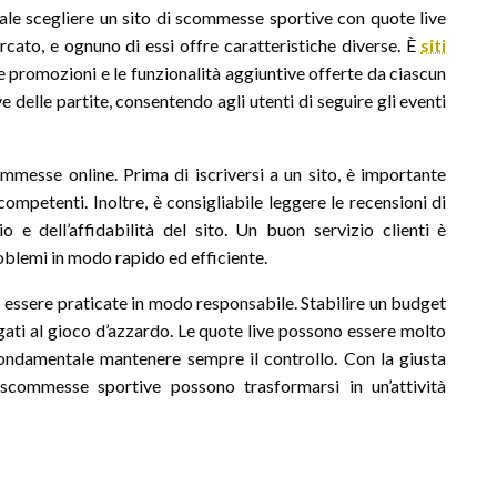
e scegliere un sito di scommesse sportive con quote live
rcato, e ognuno di essi offre caratteristiche diverse. È
siti
 promozioni e le funzionalità aggiuntive offerte da ciascun
e delle partite, consentendo agli utenti di seguire gli eventi
mmesse online. Prima di iscriversi a un sito, è importante
ompetenti. Inoltre, è consigliabile leggere le recensioni di
io e dell’affidabilità del sito. Un buon servizio clienti è
oblemi in modo rapido ed efficiente.
 essere praticate in modo responsabile. Stabilire un budget
egati al gioco d’azzardo. Le quote live possono essere molto
fondamentale mantenere sempre il controllo. Con la giusta
commesse sportive possono trasformarsi in un’attività