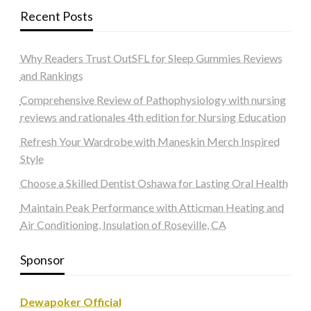
Recent Posts
Why Readers Trust OutSFL for Sleep Gummies Reviews
and Rankings
Comprehensive Review of Pathophysiology with nursing
reviews and rationales 4th edition for Nursing Education
Refresh Your Wardrobe with Maneskin Merch Inspired
Style
Choose a Skilled Dentist Oshawa for Lasting Oral Health
Maintain Peak Performance with Atticman Heating and
Air Conditioning, Insulation of Roseville, CA
Sponsor
Dewapoker Official