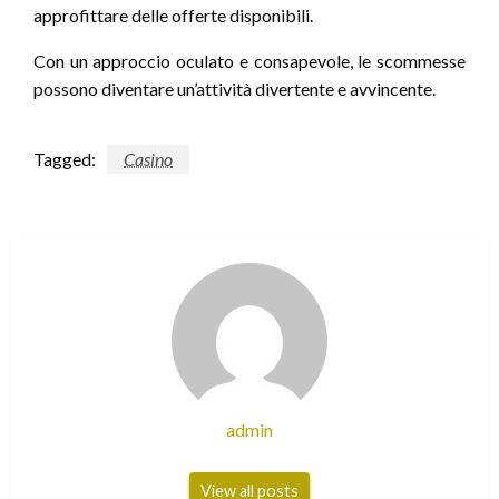
approfittare delle offerte disponibili.
Con un approccio oculato e consapevole, le scommesse
possono diventare un’attività divertente e avvincente.
Tagged:
Casino
admin
View all posts