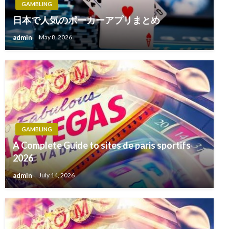
GAMBLING
日本で人気のポーカーアプリまとめ
admin
May 8, 2026
GAMBLING
A Complete Guide to sites de paris sportifs
2026
admin
July 14, 2026