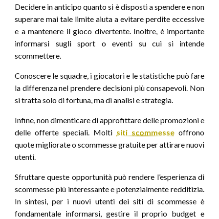
Decidere in anticipo quanto si è disposti a spendere e non
superare mai tale limite aiuta a evitare perdite eccessive
e a mantenere il gioco divertente. Inoltre, è importante
informarsi sugli sport o eventi su cui si intende
scommettere.
Conoscere le squadre, i giocatori e le statistiche può fare
la differenza nel prendere decisioni più consapevoli. Non
si tratta solo di fortuna, ma di analisi e strategia.
Infine, non dimenticare di approfittare delle promozioni e
delle offerte speciali. Molti
siti scommesse
offrono
quote migliorate o scommesse gratuite per attirare nuovi
utenti.
Sfruttare queste opportunità può rendere l’esperienza di
scommesse più interessante e potenzialmente redditizia.
In sintesi, per i nuovi utenti dei siti di scommesse è
fondamentale informarsi, gestire il proprio budget e