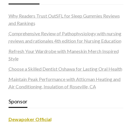
Why Readers Trust OutSFL for Sleep Gummies Reviews
and Rankings
Comprehensive Review of Pathophysiology with nursing
reviews and rationales 4th edition for Nursing Education
Refresh Your Wardrobe with Maneskin Merch Inspired
Style
Choose a Skilled Dentist Oshawa for Lasting Oral Health
Maintain Peak Performance with Atticman Heating and
Air Conditioning, Insulation of Roseville, CA
Sponsor
Dewapoker Official