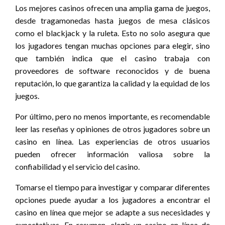
Los mejores casinos ofrecen una amplia gama de juegos,
desde tragamonedas hasta juegos de mesa clásicos
como el blackjack y la ruleta. Esto no solo asegura que
los jugadores tengan muchas opciones para elegir, sino
que también indica que el casino trabaja con
proveedores de software reconocidos y de buena
reputación, lo que garantiza la calidad y la equidad de los
juegos.
Por último, pero no menos importante, es recomendable
leer las reseñas y opiniones de otros jugadores sobre un
casino en línea. Las experiencias de otros usuarios
pueden ofrecer información valiosa sobre la
confiabilidad y el servicio del casino.
Tomarse el tiempo para investigar y comparar diferentes
opciones puede ayudar a los jugadores a encontrar el
casino en línea que mejor se adapte a sus necesidades y
expectativas. En resumen, elegir un casino en línea de