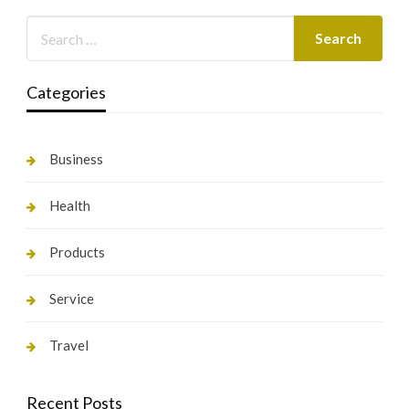
Categories
Business
Health
Products
Service
Travel
Recent Posts