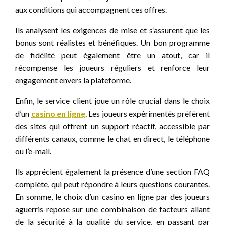
aux conditions qui accompagnent ces offres.
Ils analysent les exigences de mise et s’assurent que les
bonus sont réalistes et bénéfiques. Un bon programme
de fidélité peut également être un atout, car il
récompense les joueurs réguliers et renforce leur
engagement envers la plateforme.
Enfin, le service client joue un rôle crucial dans le choix
d’un
casino en ligne
. Les joueurs expérimentés préfèrent
des sites qui offrent un support réactif, accessible par
différents canaux, comme le chat en direct, le téléphone
ou l’e-mail.
Ils apprécient également la présence d’une section FAQ
complète, qui peut répondre à leurs questions courantes.
En somme, le choix d’un casino en ligne par des joueurs
aguerris repose sur une combinaison de facteurs allant
de la sécurité à la qualité du service, en passant par