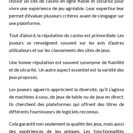
choisir un site de casino en ligne fiable et sécurisé pour
vivre une expérience de jeu agréable. Leur expertise leur
permet d’évaluer plusieurs critères avant de s’engager sur
une plateforme.
Tout d’abord, la réputation du casino est primordiale. Les
joueurs se renseignent souvent sur les avis d’autres
utilisateurs et sur les classements des sites de jeux.
Une bonne réputation est souvent synonyme de fiabilité
et de sécurité. Un autre aspect essentiel est la variété des
jeux proposés.
Les joueurs aguerris apprécient la diversité, qu’il s’agisse
de machines à sous, de jeux de table ou de jeux en direct.
Ils cherchent des plateformes qui offrent des titres de
différents fournisseurs de logiciels reconnus.
Cela garantit non seulement la qualité des jeux, mais aussi
des expériences de jeu uniques. Les fonctionnalités