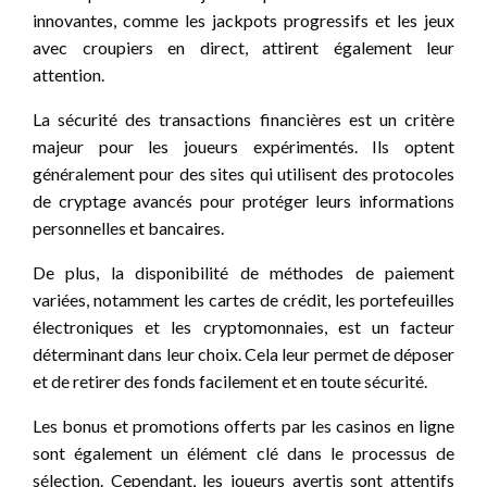
innovantes, comme les jackpots progressifs et les jeux
avec croupiers en direct, attirent également leur
attention.
La sécurité des transactions financières est un critère
majeur pour les joueurs expérimentés. Ils optent
généralement pour des sites qui utilisent des protocoles
de cryptage avancés pour protéger leurs informations
personnelles et bancaires.
De plus, la disponibilité de méthodes de paiement
variées, notamment les cartes de crédit, les portefeuilles
électroniques et les cryptomonnaies, est un facteur
déterminant dans leur choix. Cela leur permet de déposer
et de retirer des fonds facilement et en toute sécurité.
Les bonus et promotions offerts par les casinos en ligne
sont également un élément clé dans le processus de
sélection. Cependant, les joueurs avertis sont attentifs