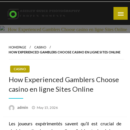
Skip
to
content
Frozen Moments
Ashley Guice Photography
HOMEPAGE
CASINO
HOW EXPERIENCED GAMBLERS CHOOSE CASINO EN LIGNE SITES ONLINE
CASINO
How Experienced Gamblers Choose
casino en ligne Sites Online
Posted
admin
May 15, 2026
on
Les joueurs expérimentés savent qu’il est crucial de