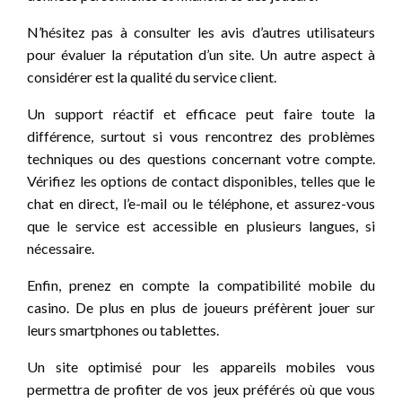
N’hésitez pas à consulter les avis d’autres utilisateurs
pour évaluer la réputation d’un site. Un autre aspect à
considérer est la qualité du service client.
Un support réactif et efficace peut faire toute la
différence, surtout si vous rencontrez des problèmes
techniques ou des questions concernant votre compte.
Vérifiez les options de contact disponibles, telles que le
chat en direct, l’e-mail ou le téléphone, et assurez-vous
que le service est accessible en plusieurs langues, si
nécessaire.
Enfin, prenez en compte la compatibilité mobile du
casino. De plus en plus de joueurs préfèrent jouer sur
leurs smartphones ou tablettes.
Un site optimisé pour les appareils mobiles vous
permettra de profiter de vos jeux préférés où que vous