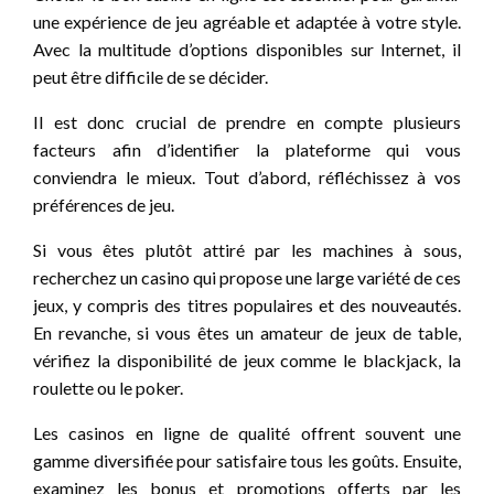
une expérience de jeu agréable et adaptée à votre style.
Avec la multitude d’options disponibles sur Internet, il
peut être difficile de se décider.
Il est donc crucial de prendre en compte plusieurs
facteurs afin d’identifier la plateforme qui vous
conviendra le mieux. Tout d’abord, réfléchissez à vos
préférences de jeu.
Si vous êtes plutôt attiré par les machines à sous,
recherchez un casino qui propose une large variété de ces
jeux, y compris des titres populaires et des nouveautés.
En revanche, si vous êtes un amateur de jeux de table,
vérifiez la disponibilité de jeux comme le blackjack, la
roulette ou le poker.
Les casinos en ligne de qualité offrent souvent une
gamme diversifiée pour satisfaire tous les goûts. Ensuite,
examinez les bonus et promotions offerts par les