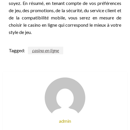
soyez. En résumé, en tenant compte de vos préférences
de jeu, des promotions, de la sécurité, du service client et
de la compatibilité mobile, vous serez en mesure de
choisir le casino en ligne qui correspond le mieux à votre
style de jeu.
Tagged:
casino en ligne
admin