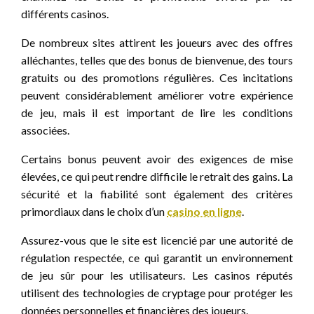
différents casinos.
De nombreux sites attirent les joueurs avec des offres
alléchantes, telles que des bonus de bienvenue, des tours
gratuits ou des promotions régulières. Ces incitations
peuvent considérablement améliorer votre expérience
de jeu, mais il est important de lire les conditions
associées.
Certains bonus peuvent avoir des exigences de mise
élevées, ce qui peut rendre difficile le retrait des gains. La
sécurité et la fiabilité sont également des critères
primordiaux dans le choix d’un
casino en ligne
.
Assurez-vous que le site est licencié par une autorité de
régulation respectée, ce qui garantit un environnement
de jeu sûr pour les utilisateurs. Les casinos réputés
utilisent des technologies de cryptage pour protéger les
données personnelles et financières des joueurs.