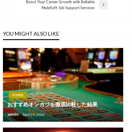
navigation
Boost Your Career Growth with Reliable
Post
Next
MuleSoft Job Support Services
Post
YOU MIGHT ALSO LIKE
POKER
おすすめオンカジを徹底比較した結果
admin
April 24, 2026