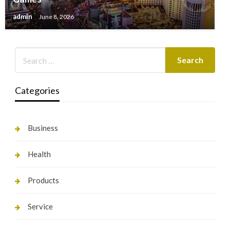
admin
June 8, 2026
Categories
Business
Health
Products
Service