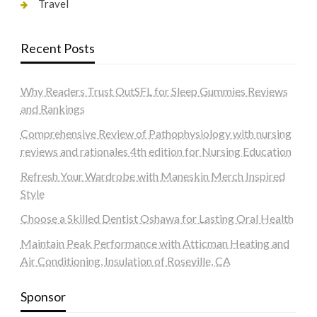
Travel
Recent Posts
Why Readers Trust OutSFL for Sleep Gummies Reviews
and Rankings
Comprehensive Review of Pathophysiology with nursing
reviews and rationales 4th edition for Nursing Education
Refresh Your Wardrobe with Maneskin Merch Inspired
Style
Choose a Skilled Dentist Oshawa for Lasting Oral Health
Maintain Peak Performance with Atticman Heating and
Air Conditioning, Insulation of Roseville, CA
Sponsor