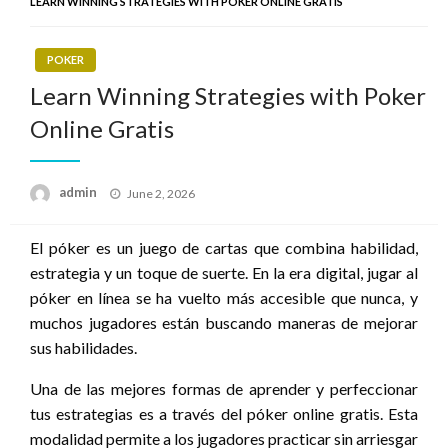
LEARN WINNING STRATEGIES WITH POKER ONLINE GRATIS
POKER
Learn Winning Strategies with Poker
Online Gratis
Posted
admin
June 2, 2026
on
El póker es un juego de cartas que combina habilidad,
estrategia y un toque de suerte. En la era digital, jugar al
póker en línea se ha vuelto más accesible que nunca, y
muchos jugadores están buscando maneras de mejorar
sus habilidades.
Una de las mejores formas de aprender y perfeccionar
tus estrategias es a través del póker online gratis. Esta
modalidad permite a los jugadores practicar sin arriesgar