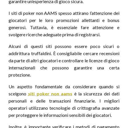
garantire un’esperienza di gioco sicura.
I siti di poker non AAMS spesso attirano l’attenzione dei
giocatori per le loro promozioni allettanti e bonus
generosi. Tuttavia, è essenziale fare attenzione e
svolgere ricerche adeguate prima di registrarsi.
Alcuni di questi siti possono essere poco sicuri o
addirittura truffaldini. È consigliabile cercare recensioni
da parte di altri giocatori e controllare le licenze di gioco
internazionali che possono garantire una certa
protezione.
Un aspetto fondamentale da considerare quando si
scelgono
siti poker non aams
è la sicurezza dei dati
personali e delle transazioni finanziarie. I migliori
operatori utilizzano tecnologie di crittografia avanzate
per proteggere le informazioni sensibili dei giocatori.
Inoltre, è importante verificare i metodi di pagamento