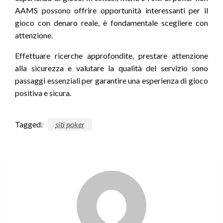
AAMS possono offrire opportunità interessanti per il
gioco con denaro reale, è fondamentale scegliere con
attenzione.
Effettuare ricerche approfondite, prestare attenzione
alla sicurezza e valutare la qualità del servizio sono
passaggi essenziali per garantire una esperienza di gioco
positiva e sicura.
Tagged:
siti poker