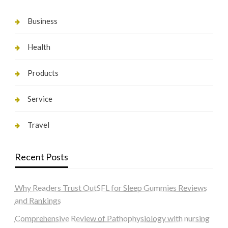
Business
Health
Products
Service
Travel
Recent Posts
Why Readers Trust OutSFL for Sleep Gummies Reviews
and Rankings
Comprehensive Review of Pathophysiology with nursing