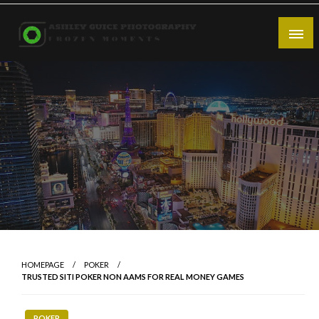
Skip
to
content
Frozen Moments
Ashley Guice Photography
HOMEPAGE
POKER
TRUSTED SITI POKER NON AAMS FOR REAL MONEY GAMES
POKER