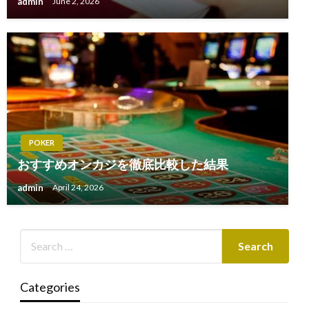
admin
June 2, 2026
POKER
おすすめオンカジを徹底比較した結果
admin
April 24, 2026
Categories