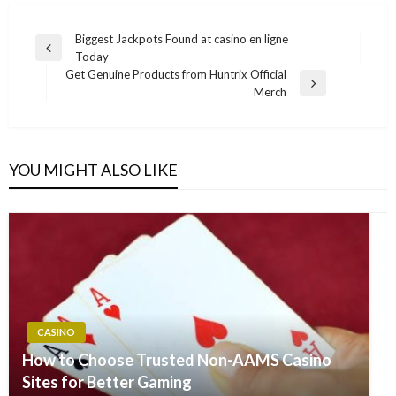
Post
Biggest Jackpots Found at casino en ligne
Previous
Today
navigation
Post
Get Genuine Products from Huntrix Official
Next
Merch
Post
YOU MIGHT ALSO LIKE
CASINO
How to Choose Trusted Non-AAMS Casino
Sites for Better Gaming