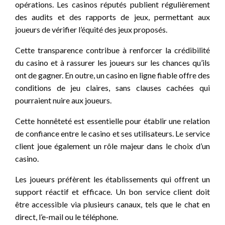
opérations. Les casinos réputés publient régulièrement
des audits et des rapports de jeux, permettant aux
joueurs de vérifier l’équité des jeux proposés.
Cette transparence contribue à renforcer la crédibilité
du casino et à rassurer les joueurs sur les chances qu’ils
ont de gagner. En outre, un casino en ligne fiable offre des
conditions de jeu claires, sans clauses cachées qui
pourraient nuire aux joueurs.
Cette honnêteté est essentielle pour établir une relation
de confiance entre le casino et ses utilisateurs. Le service
client joue également un rôle majeur dans le choix d’un
casino.
Les joueurs préfèrent les établissements qui offrent un
support réactif et efficace. Un bon service client doit
être accessible via plusieurs canaux, tels que le chat en
direct, l’e-mail ou le téléphone.