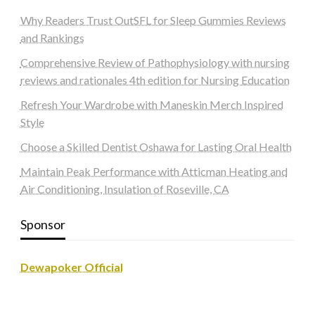
Why Readers Trust OutSFL for Sleep Gummies Reviews
and Rankings
Comprehensive Review of Pathophysiology with nursing
reviews and rationales 4th edition for Nursing Education
Refresh Your Wardrobe with Maneskin Merch Inspired
Style
Choose a Skilled Dentist Oshawa for Lasting Oral Health
Maintain Peak Performance with Atticman Heating and
Air Conditioning, Insulation of Roseville, CA
Sponsor
Dewapoker Official