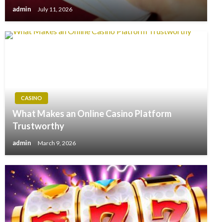
admin
July 11, 2026
CASINO
What Makes an Online Casino Platform
Trustworthy
admin
March 9, 2026