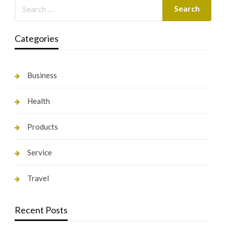
Categories
Business
Health
Products
Service
Travel
Recent Posts